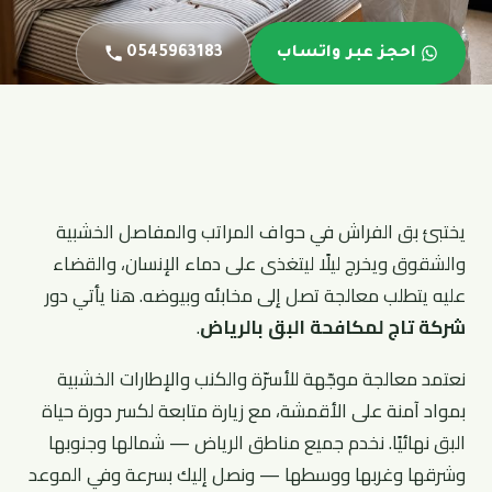
احجز عبر واتساب
0545963183
يختبئ بق الفراش في حواف المراتب والمفاصل الخشبية
والشقوق ويخرج ليلًا ليتغذى على دماء الإنسان، والقضاء
عليه يتطلب معالجة تصل إلى مخابئه وبيوضه. هنا يأتي دور
شركة تاج لمكافحة البق بالرياض
.
نعتمد معالجة موجّهة للأسرّة والكنب والإطارات الخشبية
بمواد آمنة على الأقمشة، مع زيارة متابعة لكسر دورة حياة
البق نهائيًا. نخدم جميع مناطق الرياض — شمالها وجنوبها
وشرقها وغربها ووسطها — ونصل إليك بسرعة وفي الموعد