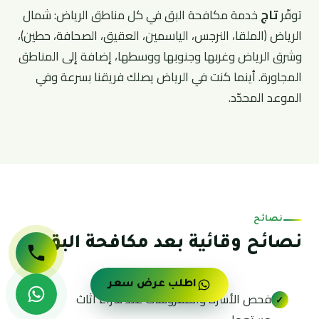
توفّر
تاج
خدمة مكافحة البق في كل مناطق الرياض: شمال
الرياض (الملقا، النرجس، الياسمين، العقيق، الصحافة، حطين)،
وشرق الرياض وغربها وجنوبها ووسطها، إضافة إلى المناطق
المجاورة. أينما كنت في الرياض يصلك فريقنا بسرعة وفي
الموعد المحدّد.
نصائح
نصائح وقائية بعد مكافحة البق
اطلب عرض سعر
فحص الأسرّة والمفروشات عند شراء أثاث
✓