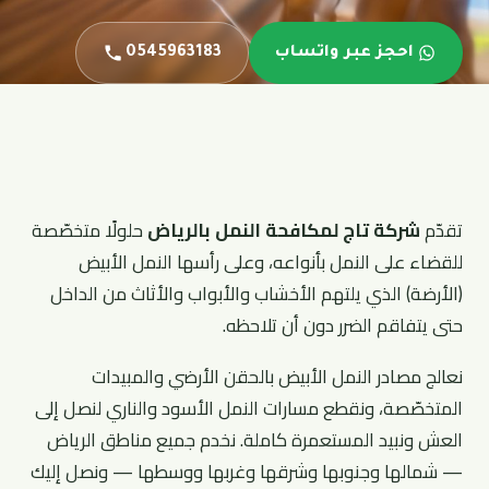
احجز عبر واتساب
0545963183
تقدّم
شركة تاج لمكافحة النمل بالرياض
حلولًا متخصّصة
للقضاء على النمل بأنواعه، وعلى رأسها النمل الأبيض
(الأرضة) الذي يلتهم الأخشاب والأبواب والأثاث من الداخل
حتى يتفاقم الضرر دون أن تلاحظه.
نعالج مصادر النمل الأبيض بالحقن الأرضي والمبيدات
المتخصّصة، ونقطع مسارات النمل الأسود والناري لنصل إلى
العش ونبيد المستعمرة كاملة. نخدم جميع مناطق الرياض
— شمالها وجنوبها وشرقها وغربها ووسطها — ونصل إليك