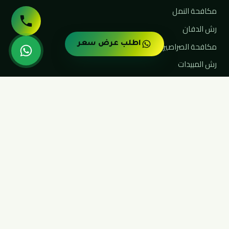
مكافحة النمل
رش الدفان
مكافحة الصراصير والقوارض
اطلب عرض سعر
رش المبيدات
مكافحة البق
التعقيم والتطهير
تواصل معنا
حي السويدي، الرياض
0545963183
واتساب مباشر
alfarida-sa.com
سياسة الخصوصية